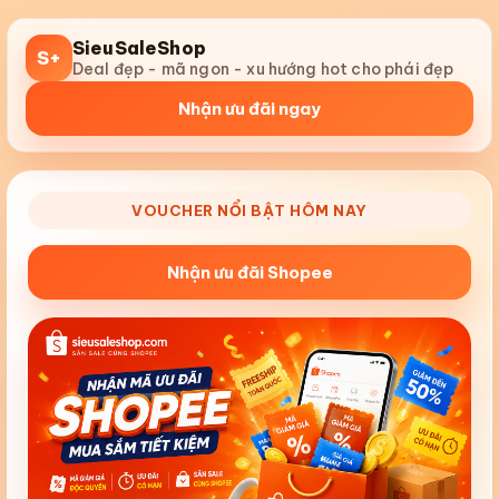
SieuSaleShop
S+
Deal đẹp - mã ngon - xu hướng hot cho phái đẹp
Nhận ưu đãi ngay
VOUCHER NỔI BẬT HÔM NAY
Nhận ưu đãi Shopee