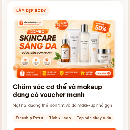
LÀM ĐẸP BODY
Chăm sóc cơ thể và makeup
đang có voucher mạnh
Mặt nạ, dưỡng thể, son tint và đồ make-up nhỏ gọn
Freeship Extra
Tích xu cao
Top bán chạy tuần